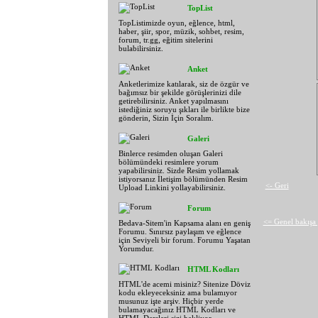
TopList
TopListimizde oyun, eğlence, html,
haber, şiir, spor, müzik, sohbet, resim,
forum, tr.gg, eğitim sitelerini
bulabilirsiniz.
Anket
Anketlerimize katılarak, siz de özgür ve
bağımsız bir şekilde görüşlerinizi dile
getirebilirsiniz. Anket yapılmasını
istediğiniz soruyu şıkları ile birlikte bize
gönderin, Sizin İçin Soralım.
Galeri
Binlerce resimden oluşan Galeri
bölümündeki resimlere yorum
yapabilirsiniz. Sizde Resim yollamak
istiyorsanız İletişim bölümünden Resim
<- Geri
Upload Linkini yollayabilirsiniz.
Forum
<= Genel bakışa 
Bedava-Sitem'in Kapsama alanı en geniş
Forumu. Sınırsız paylaşım ve eğlence
için Seviyeli bir forum. Forumu Yaşatan
Yorumdur.
HTML Kodları
HTML'de acemi misiniz? Sitenize Döviz
kodu ekleyeceksiniz ama bulamıyor
musunuz işte arşiv. Hiçbir yerde
bulamayacağınız HTML Kodları ve