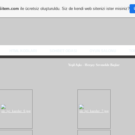
Sitem.com
ile ücretsiz oluşturuldu. Siz de kendi web sitenizi ister misiniz?
HTML KODLARI
SOHBET ODASI
OYUN SALONU
TO
Yeşil Aşkı - Herşey Sevmekle Başlar