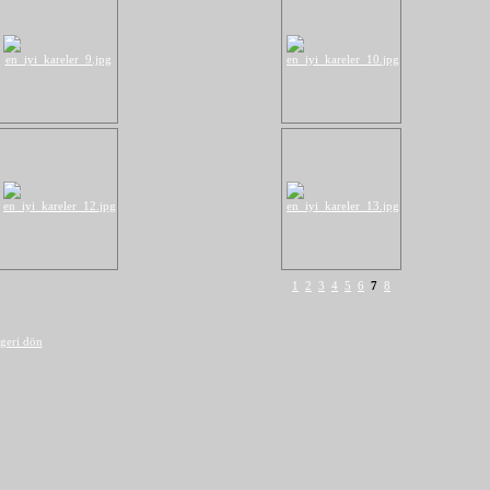
1
2
3
4
5
6
7
8
geri dön