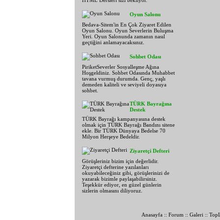
HTML Dersleri sizi bekliyor.
Oyun Salonu
Bedava-Sitem'in En Çok Ziyaret Edilen
Oyun Salonu. Oyun Severlerin Buluşma
Yeri. Oyun Salonunda zamanın nasıl
geçtiğini anlamayacaksınız.
Sohbet Odası
PiriketSeverler Sosyalleşme Ağına
Hoşgeldiniz. Sohbet Odasında Muhabbet
tavana vurmuş durumda. Genç, yaşlı
demeden kaliteli ve seviyeli doyasıya
sohbet.
TÜRK Bayrağına
Destek
TÜRK Bayrağı kampanyasına destek
olmak için TÜRK Bayrağı Bandını sitene
ekle. Bir TÜRK Dünyaya Bedelse 70
Milyon Herşeye Bedeldir.
Ziyaretçi Defteri
Görüşleriniz bizim için değerlidir.
Ziyaretçi defterine yazılanları
okuyabileceğiniz gibi, görüşlerinizi de
yazarak bizimle paylaşabilirsiniz.
Teşekkür ediyor, en güzel günlerin
sizlerin olmasını diliyoruz.
Anasayfa
::
Forum
::
Galeri
::
TopL