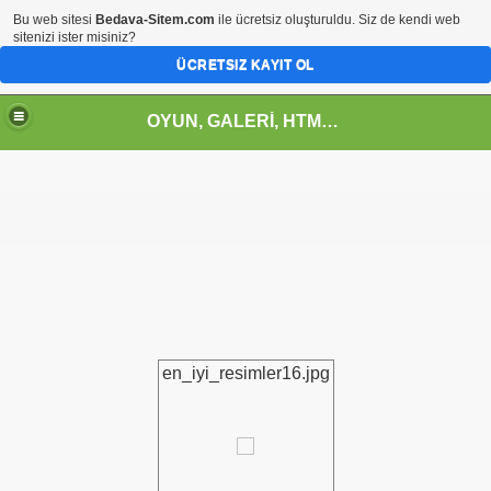
Bu web sitesi
Bedava-Sitem.com
ile ücretsiz oluşturuldu. Siz de kendi web
sitenizi ister misiniz?
ÜCRETSIZ KAYIT OL
OYUN, GALERİ, HTML, SOHBET, FORUM, TR.GG, PARA KAZAN, TOPLİST, ANKET, KAMPANYA, VİDEO, NAPOLYON, ŞİİR, YEMEK, EĞİTİM, MÜZİK, SİNEMA, SPOR, İDDAA, FIKRA, WEBMASTER, KOD, GEYİK, TEKNOLOJİ
en_iyi_resimler16.jpg