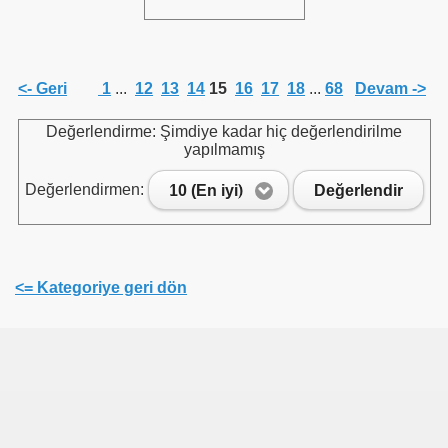
<- Geri
1
...
12
13
14
15
16
17
18
...
68
Devam ->
Değerlendirme: Şimdiye kadar hiç değerlendirilme
yapılmamış
Değerlendirmen:
10 (En iyi)
Değerlendir
<= Kategoriye geri dön
ri