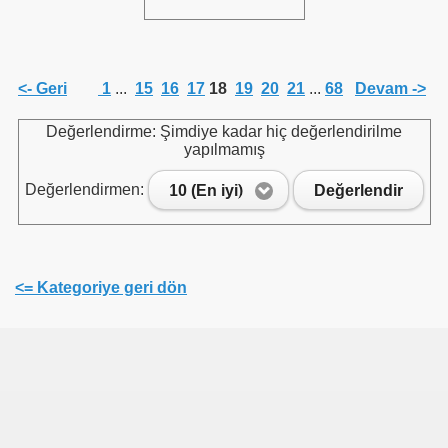
<- Geri
1
...
15
16
17
18
19
20
21
...
68
Devam ->
Değerlendirme: Şimdiye kadar hiç değerlendirilme
yapılmamış
Değerlendirmen:
10 (En iyi)
Değerlendir
<= Kategoriye geri dön
ri