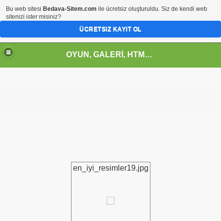
Bu web sitesi
Bedava-Sitem.com
ile ücretsiz oluşturuldu. Siz de kendi web
sitenizi ister misiniz?
ÜCRETSIZ KAYIT OL
OYUN, GALERİ, HTML, SOHBET, FORUM, TR.GG, PARA KAZAN, TOPLİST, ANKET, KAMPANYA, VİDEO, NAPOLYON, ŞİİR, YEMEK, EĞİTİM, MÜZİK, SİNEMA, SPOR, İDDAA, FIKRA, WEBMASTER, KOD, GEYİK, TEKNOLOJİ
en_iyi_resimler19.jpg